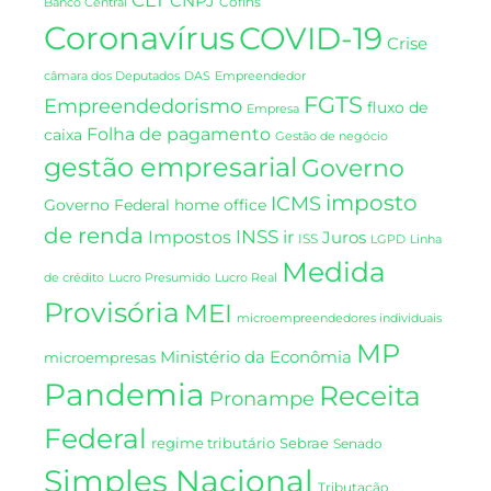
CNPJ
Cofins
Banco Central
Coronavírus
COVID-19
Crise
DAS
câmara dos Deputados
Empreendedor
FGTS
Empreendedorismo
fluxo de
Empresa
Folha de pagamento
caixa
Gestão de negócio
gestão empresarial
Governo
imposto
ICMS
Governo Federal
home office
de renda
INSS
Impostos
ir
Juros
ISS
LGPD
Linha
Medida
de crédito
Lucro Presumido
Lucro Real
Provisória
MEI
microempreendedores individuais
MP
Ministério da Econômia
microempresas
Pandemia
Receita
Pronampe
Federal
regime tributário
Sebrae
Senado
Simples Nacional
Tributação