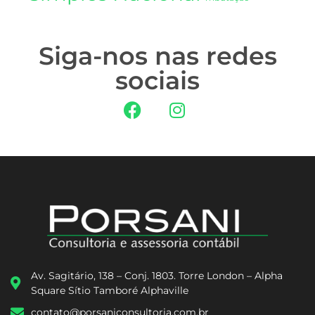
Siga-nos nas redes
sociais
Av. Sagitário, 138 – Conj. 1803. Torre London – Alpha
Square Sítio Tamboré Alphaville
contato@porsaniconsultoria.com.br