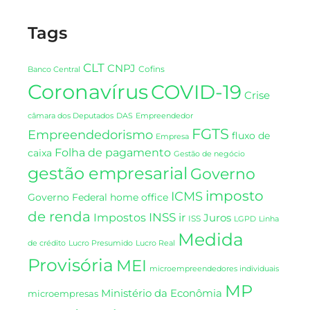
Tags
CLT
CNPJ
Cofins
Banco Central
Coronavírus
COVID-19
Crise
DAS
câmara dos Deputados
Empreendedor
FGTS
Empreendedorismo
fluxo de
Empresa
Folha de pagamento
caixa
Gestão de negócio
gestão empresarial
Governo
imposto
ICMS
Governo Federal
home office
de renda
INSS
Impostos
ir
Juros
ISS
LGPD
Linha
Medida
de crédito
Lucro Presumido
Lucro Real
Provisória
MEI
microempreendedores individuais
MP
Ministério da Econômia
microempresas