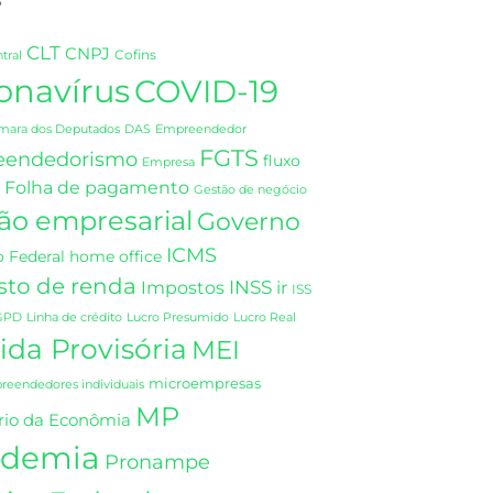
CLT
CNPJ
Cofins
tral
onavírus
COVID-19
DAS
mara dos Deputados
Empreendedor
FGTS
eendedorismo
fluxo
Empresa
Folha de pagamento
Gestão de negócio
ão empresarial
Governo
ICMS
 Federal
home office
sto de renda
INSS
Impostos
ir
ISS
GPD
Linha de crédito
Lucro Presumido
Lucro Real
da Provisória
MEI
microempresas
eendedores individuais
MP
rio da Econômia
demia
Pronampe