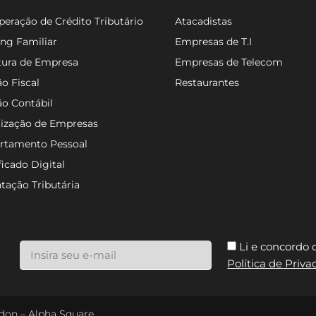
eração de Crédito Tributário
Atacadistas
ng Familiar
Empresas de T.I
tura de Empresa
Empresas de Telecom
o Fiscal
Restaurantes
ão Contábil
lização de Empresas
rtamento Pessoal
ficado Digital
tação Tributária
Li e concordo
Política de Priv
ondon – Alpha Square