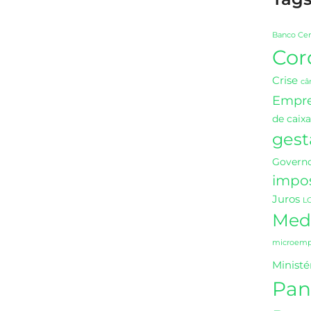
Banco Cen
Cor
Crise
câ
Empr
de caixa
gest
Governo
impo
Juros
L
Medi
microempr
Ministé
Pan