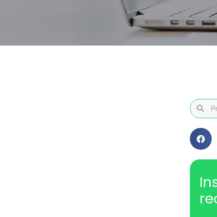
In
re