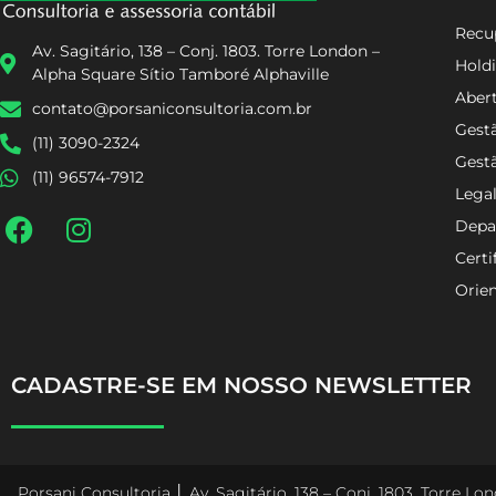
Recup
Av. Sagitário, 138 – Conj. 1803. Torre London –
Holdi
Alpha Square Sítio Tamboré Alphaville
Aber
contato@porsaniconsultoria.com.br
Gestã
(11) 3090-2324
Gest
(11) 96574-7912
Lega
Depa
Certi
Orien
CADASTRE-SE EM NOSSO NEWSLETTER
Porsani Consultoria │ Av. Sagitário, 138 – Conj. 1803. Torre L