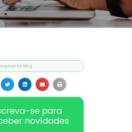
screva-se para
ceber novidades