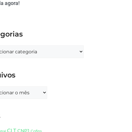
a agora!
gorias
ivos
s
CLT
CNPJ
Cofins
tral