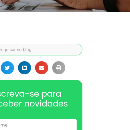
screva-se para
ceber novidades