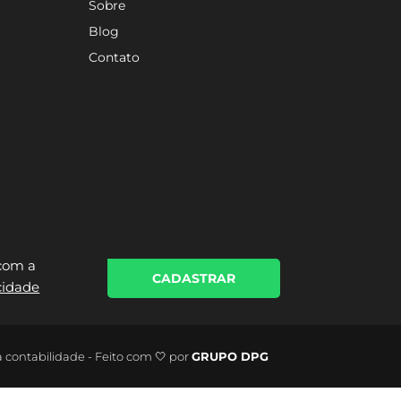
Sobre
Blog
Contato
 com a
CADASTRAR
acidade
a contabilidade - Feito com 🤍 por
GRUPO DPG