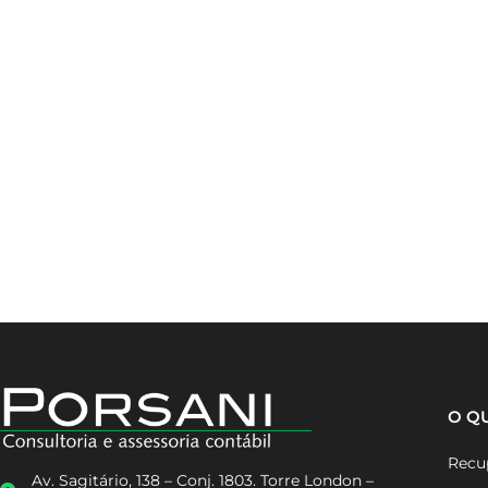
O Q
Recup
Av. Sagitário, 138 – Conj. 1803. Torre London –