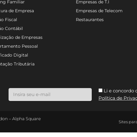
ng Familiar
Empresas de T.I
tura de Empresa
Empresas de Telecom
o Fiscal
Restaurantes
ão Contábil
lização de Empresas
rtamento Pessoal
ficado Digital
tação Tributária
Li e concordo
Política de Priv
ondon – Alpha Square
Sites par