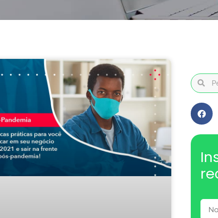
In
re