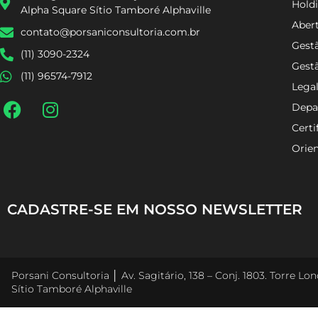
Holdi
Alpha Square Sítio Tamboré Alphaville
Aber
contato@porsaniconsultoria.com.br
Gestã
(11) 3090-2324
Gest
(11) 96574-7912
Lega
Depa
Certi
Orien
CADASTRE-SE EM NOSSO NEWSLETTER
Porsani Consultoria │ Av. Sagitário, 138 – Conj. 1803. Torre L
Sítio Tamboré Alphaville