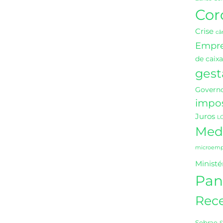
Cor
Crise
câ
Empr
de caixa
gest
Governo
impo
Juros
L
Medi
microempr
Ministé
Pan
Rece
Sebrae