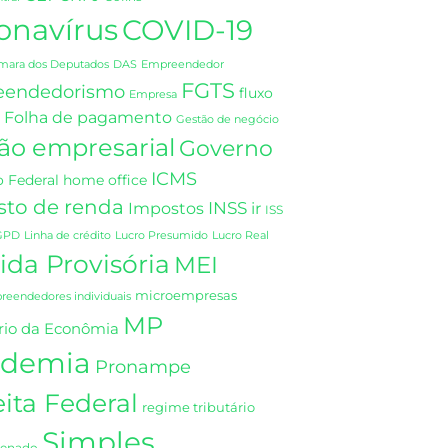
onavírus
COVID-19
DAS
mara dos Deputados
Empreendedor
FGTS
eendedorismo
fluxo
Empresa
Folha de pagamento
Gestão de negócio
ão empresarial
Governo
ICMS
 Federal
home office
sto de renda
INSS
Impostos
ir
ISS
GPD
Linha de crédito
Lucro Presumido
Lucro Real
da Provisória
MEI
microempresas
eendedores individuais
MP
rio da Econômia
demia
Pronampe
ita Federal
regime tributário
Simples