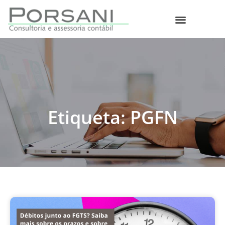
O que fazemos
Etiqueta: PGFN