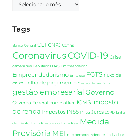
Tags
CLT
CNPJ
Cofins
Banco Central
Coronavírus
COVID-19
Crise
DAS
câmara dos Deputados
Empreendedor
FGTS
Empreendedorismo
fluxo de
Empresa
Folha de pagamento
caixa
Gestão de negócio
gestão empresarial
Governo
imposto
ICMS
Governo Federal
home office
de renda
INSS
Impostos
ir
Juros
ISS
LGPD
Linha
Medida
de crédito
Lucro Presumido
Lucro Real
Provisória
MEI
microempreendedores individuais