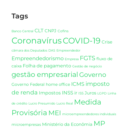
Tags
CLT
CNPJ
Cofins
Banco Central
Coronavírus
COVID-19
Crise
DAS
câmara dos Deputados
Empreendedor
FGTS
Empreendedorismo
fluxo de
Empresa
Folha de pagamento
caixa
Gestão de negócio
gestão empresarial
Governo
imposto
ICMS
Governo Federal
home office
de renda
INSS
Impostos
ir
Juros
ISS
LGPD
Linha
Medida
de crédito
Lucro Presumido
Lucro Real
Provisória
MEI
microempreendedores individuais
MP
Ministério da Econômia
microempresas