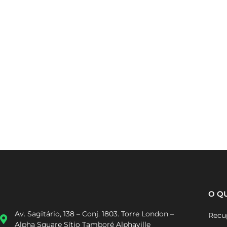
O Q
Recup
Av. Sagitário, 138 – Conj. 1803. Torre London –