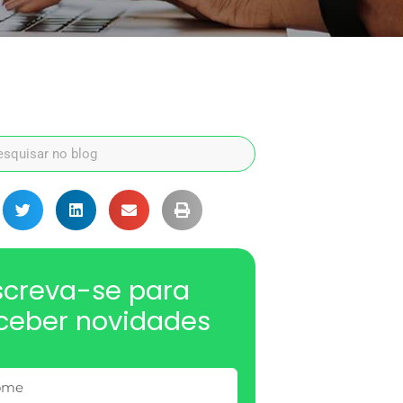
screva-se para
ceber novidades