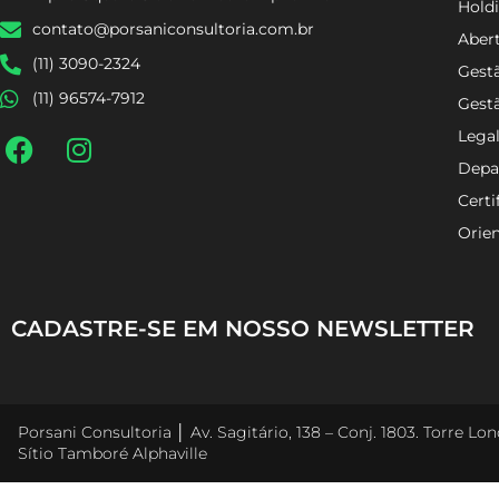
Holdi
Alpha Square Sítio Tamboré Alphaville
Aber
contato@porsaniconsultoria.com.br
Gestã
(11) 3090-2324
Gest
(11) 96574-7912
Lega
Depa
Certi
Orien
CADASTRE-SE EM NOSSO NEWSLETTER
Porsani Consultoria │ Av. Sagitário, 138 – Conj. 1803. Torre L
Sítio Tamboré Alphaville