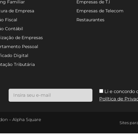
ng Familiar
Empresas de T.I
tura de Empresa
Empresas de Telecom
o Fiscal
Restaurantes
ão Contábil
lização de Empresas
rtamento Pessoal
ficado Digital
tação Tributária
Li e concordo
Política de Priv
ondon – Alpha Square
Sites par