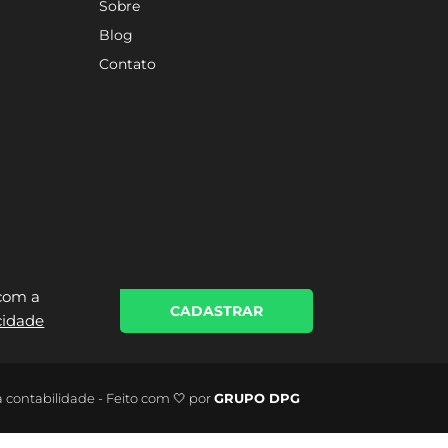
Sobre
Blog
Contato
 com a
CADASTRAR
acidade
a contabilidade - Feito com 🤍 por
GRUPO DPG