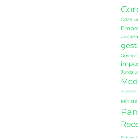
Cor
Crise
câ
Empr
de caixa
gest
Governo
impo
Juros
L
Medi
microempr
Ministé
Pan
Rece
Sebrae