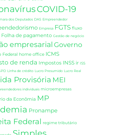
onavírus
COVID-19
DAS
mara dos Deputados
Empreendedor
FGTS
eendedorismo
fluxo
Empresa
Folha de pagamento
Gestão de negócio
ão empresarial
Governo
ICMS
 Federal
home office
sto de renda
INSS
Impostos
ir
ISS
GPD
Linha de crédito
Lucro Presumido
Lucro Real
da Provisória
MEI
microempresas
eendedores individuais
MP
rio da Econômia
demia
Pronampe
ita Federal
regime tributário
Simples