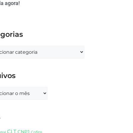
a agora!
gorias
ivos
s
CLT
CNPJ
Cofins
tral