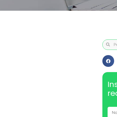
In
re