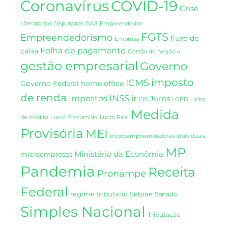
Coronavírus
COVID-19
Crise
DAS
câmara dos Deputados
Empreendedor
FGTS
Empreendedorismo
fluxo de
Empresa
Folha de pagamento
caixa
Gestão de negócio
gestão empresarial
Governo
imposto
ICMS
Governo Federal
home office
de renda
INSS
Impostos
ir
Juros
ISS
LGPD
Linha
Medida
de crédito
Lucro Presumido
Lucro Real
Provisória
MEI
microempreendedores individuais
MP
Ministério da Econômia
microempresas
Pandemia
Receita
Pronampe
Federal
regime tributário
Sebrae
Senado
Simples Nacional
Tributação