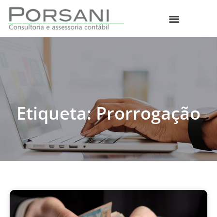
O que fazemos
Etiqueta: Prorrogação