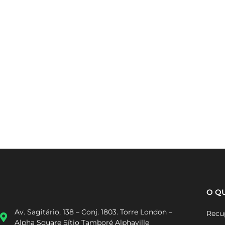
O Q
Av. Sagitário, 138 – Conj. 1803. Torre London –
Recup
Alpha Square Sítio Tamboré Alphaville