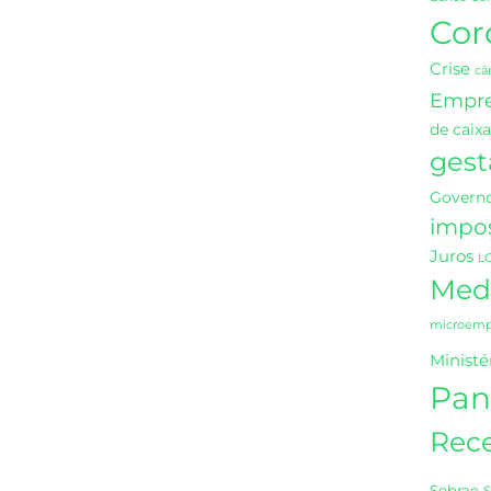
Cor
Crise
câ
Empr
de caixa
gest
Governo
impo
Juros
L
Medi
microempr
Ministé
Pan
Rece
Sebrae