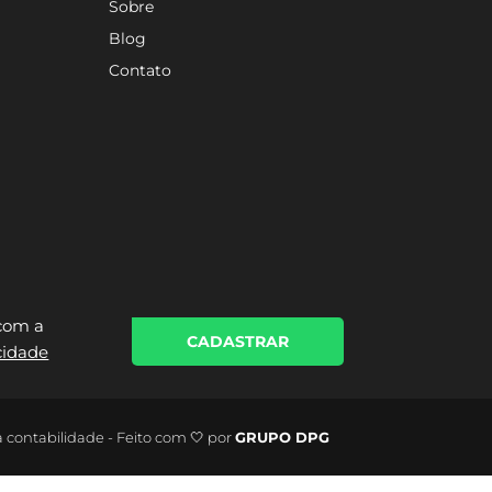
Sobre
Blog
Contato
 com a
CADASTRAR
acidade
a contabilidade - Feito com 🤍 por
GRUPO DPG