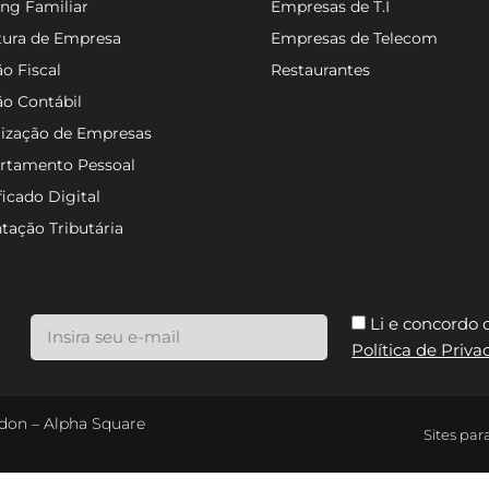
ng Familiar
Empresas de T.I
tura de Empresa
Empresas de Telecom
o Fiscal
Restaurantes
ão Contábil
lização de Empresas
rtamento Pessoal
ficado Digital
tação Tributária
Li e concordo
Política de Priv
ondon – Alpha Square
Sites par