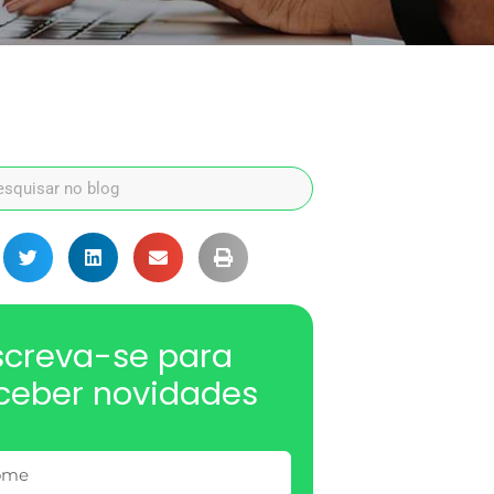
screva-se para
ceber novidades