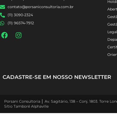
Holdi
contato@porsaniconsultoria.com.br
Aber
(11) 3090-2324
Gestã
(11) 96574-7912
Gest
Lega
Depa
Certi
Orien
CADASTRE-SE EM NOSSO NEWSLETTER
Porsani Consultoria │ Av. Sagitário, 138 – Conj. 1803. Torre L
Sítio Tamboré Alphaville