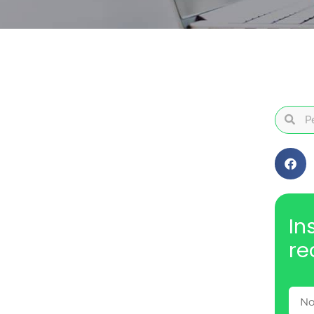
In
re