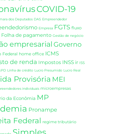
onavírus
COVID-19
DAS
mara dos Deputados
Empreendedor
FGTS
eendedorismo
fluxo
Empresa
Folha de pagamento
Gestão de negócio
ão empresarial
Governo
ICMS
 Federal
home office
sto de renda
INSS
Impostos
ir
ISS
GPD
Linha de crédito
Lucro Presumido
Lucro Real
da Provisória
MEI
microempresas
eendedores individuais
MP
rio da Econômia
demia
Pronampe
ita Federal
regime tributário
Simples