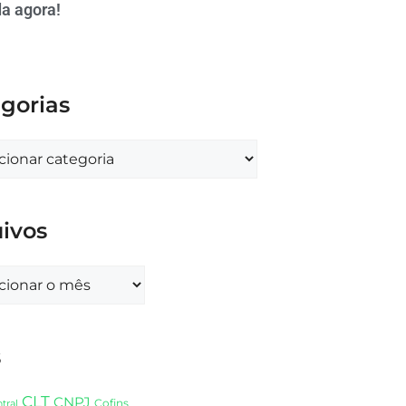
a agora!
gorias
ivos
s
CLT
CNPJ
Cofins
tral