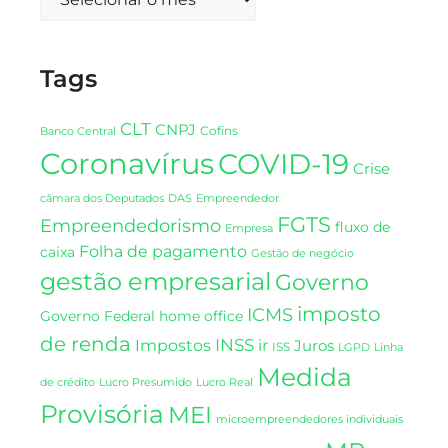
Tags
CLT
CNPJ
Cofins
Banco Central
Coronavírus
COVID-19
Crise
DAS
câmara dos Deputados
Empreendedor
FGTS
Empreendedorismo
fluxo de
Empresa
Folha de pagamento
caixa
Gestão de negócio
gestão empresarial
Governo
imposto
ICMS
Governo Federal
home office
de renda
INSS
Impostos
ir
Juros
ISS
LGPD
Linha
Medida
de crédito
Lucro Presumido
Lucro Real
Provisória
MEI
microempreendedores individuais