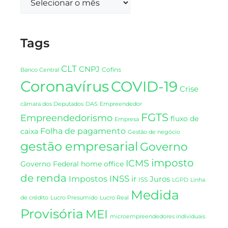
Tags
CLT
CNPJ
Cofins
Banco Central
Coronavírus
COVID-19
Crise
DAS
câmara dos Deputados
Empreendedor
FGTS
Empreendedorismo
fluxo de
Empresa
Folha de pagamento
caixa
Gestão de negócio
gestão empresarial
Governo
imposto
ICMS
Governo Federal
home office
de renda
INSS
Impostos
ir
Juros
ISS
LGPD
Linha
Medida
de crédito
Lucro Presumido
Lucro Real
Provisória
MEI
microempreendedores individuais