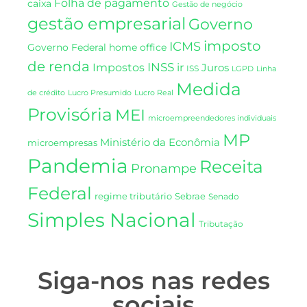
Folha de pagamento
caixa
Gestão de negócio
gestão empresarial
Governo
imposto
ICMS
Governo Federal
home office
de renda
INSS
Impostos
ir
Juros
ISS
LGPD
Linha
Medida
de crédito
Lucro Presumido
Lucro Real
Provisória
MEI
microempreendedores individuais
MP
Ministério da Econômia
microempresas
Pandemia
Receita
Pronampe
Federal
regime tributário
Sebrae
Senado
Simples Nacional
Tributação
Siga-nos nas redes
sociais