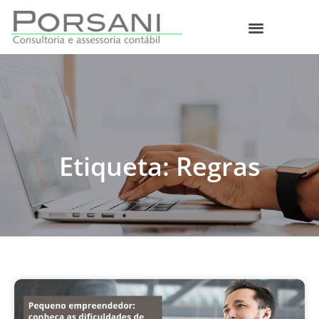
O que fazemos
Etiqueta: Regras