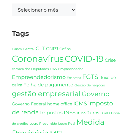
Tags
CLT
CNPJ
Cofins
Banco Central
Coronavírus
COVID-19
Crise
DAS
câmara dos Deputados
Empreendedor
FGTS
Empreendedorismo
fluxo de
Empresa
Folha de pagamento
caixa
Gestão de negócio
gestão empresarial
Governo
imposto
ICMS
Governo Federal
home office
de renda
INSS
Impostos
ir
Juros
ISS
LGPD
Linha
Medida
de crédito
Lucro Presumido
Lucro Real