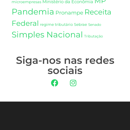
MP
Ministério da Econômia
microempresas
Pandemia
Receita
Pronampe
Federal
regime tributário
Sebrae
Senado
Simples Nacional
Tributação
Siga-nos nas redes
sociais