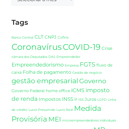
Tags
CLT
CNPJ
Cofins
Banco Central
Coronavírus
COVID-19
Crise
DAS
câmara dos Deputados
Empreendedor
FGTS
Empreendedorismo
fluxo de
Empresa
Folha de pagamento
caixa
Gestão de negócio
gestão empresarial
Governo
imposto
ICMS
Governo Federal
home office
de renda
INSS
Impostos
ir
Juros
ISS
LGPD
Linha
Medida
de crédito
Lucro Presumido
Lucro Real
Provisória
MEI
microempreendedores individuais