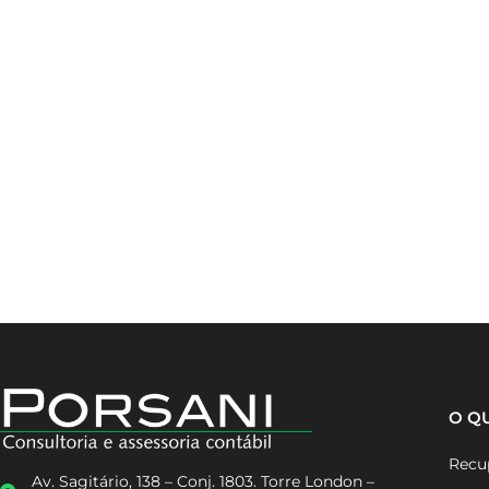
O Q
Recup
Av. Sagitário, 138 – Conj. 1803. Torre London –