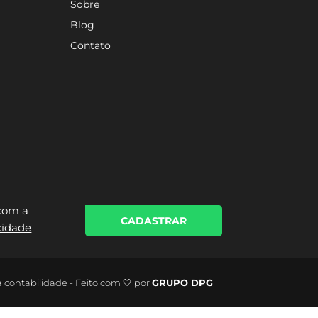
Sobre
Blog
Contato
 com a
CADASTRAR
acidade
a contabilidade - Feito com 🤍 por
GRUPO DPG