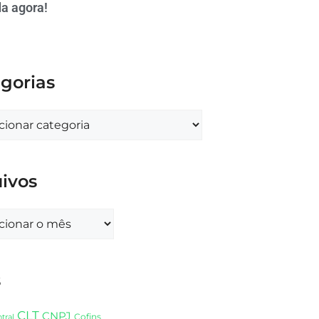
a agora!
gorias
ivos
s
CLT
CNPJ
Cofins
tral