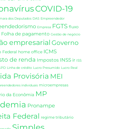
onavírus
COVID-19
DAS
mara dos Deputados
Empreendedor
FGTS
eendedorismo
fluxo
Empresa
Folha de pagamento
Gestão de negócio
ão empresarial
Governo
ICMS
 Federal
home office
sto de renda
INSS
Impostos
ir
ISS
GPD
Linha de crédito
Lucro Presumido
Lucro Real
da Provisória
MEI
microempresas
eendedores individuais
MP
rio da Econômia
demia
Pronampe
ita Federal
regime tributário
Simples