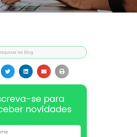
screva-se para
ceber novidades