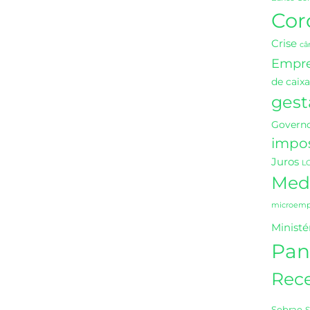
Cor
Crise
câ
Empr
de caixa
gest
Governo
impo
Juros
L
Medi
microempr
Ministé
Pan
Rece
Sebrae