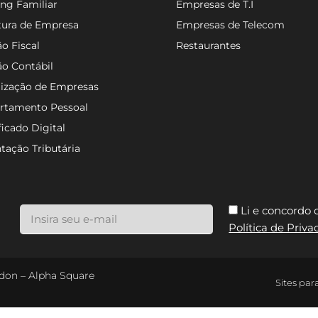
ng Familiar
Empresas de T.I
tura de Empresa
Empresas de Telecom
o Fiscal
Restaurantes
ão Contábil
lização de Empresas
rtamento Pessoal
ficado Digital
tação Tributária
Li e concordo
Política de Priv
ondon – Alpha Square
Sites par