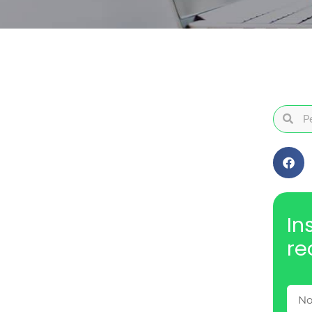
In
re