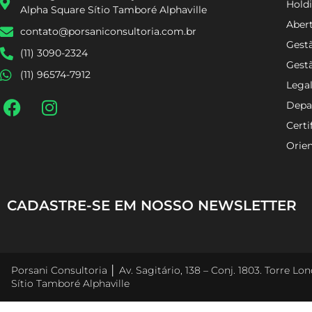
Holdi
Alpha Square Sítio Tamboré Alphaville
Aber
contato@porsaniconsultoria.com.br
Gestã
(11) 3090-2324
Gest
(11) 96574-7912
Lega
Depa
Certi
Orien
CADASTRE-SE EM NOSSO NEWSLETTER
Porsani Consultoria │ Av. Sagitário, 138 – Conj. 1803. Torre L
Sítio Tamboré Alphaville