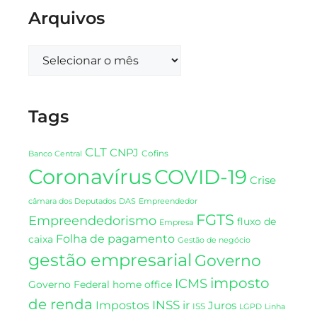
Arquivos
Tags
CLT
CNPJ
Cofins
Banco Central
Coronavírus
COVID-19
Crise
DAS
câmara dos Deputados
Empreendedor
FGTS
Empreendedorismo
fluxo de
Empresa
Folha de pagamento
caixa
Gestão de negócio
gestão empresarial
Governo
imposto
ICMS
Governo Federal
home office
de renda
INSS
Impostos
ir
Juros
ISS
LGPD
Linha