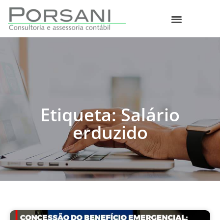
O que fazemos
Etiqueta: Salário
erduzido