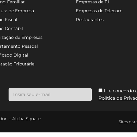
ng Familiar
Empresas de T.I
tura de Empresa
Empresas de Telecom
o Fiscal
Restaurantes
ão Contábil
lização de Empresas
rtamento Pessoal
ficado Digital
tação Tributária
Li e concordo
Política de Priv
ondon – Alpha Square
Sites par