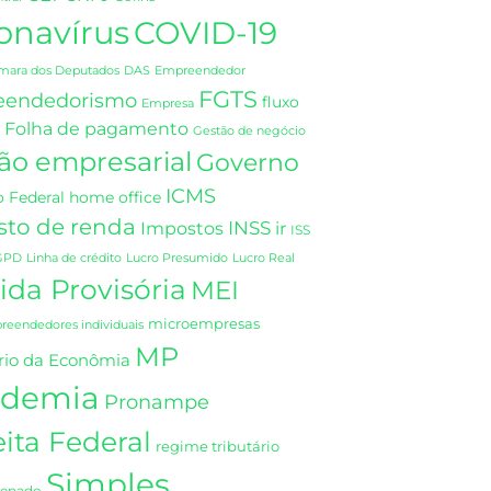
onavírus
COVID-19
DAS
mara dos Deputados
Empreendedor
FGTS
eendedorismo
fluxo
Empresa
Folha de pagamento
Gestão de negócio
ão empresarial
Governo
ICMS
 Federal
home office
sto de renda
INSS
Impostos
ir
ISS
GPD
Linha de crédito
Lucro Presumido
Lucro Real
da Provisória
MEI
microempresas
eendedores individuais
MP
rio da Econômia
demia
Pronampe
ita Federal
regime tributário
Simples