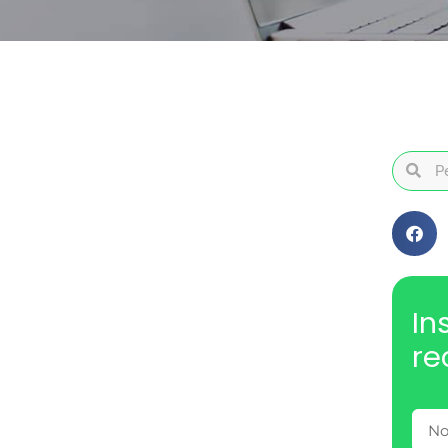
In
re