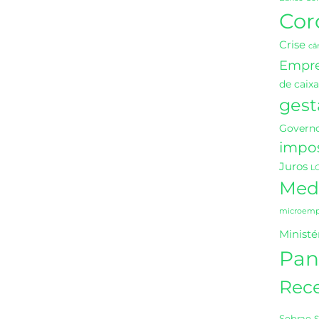
Cor
Crise
câ
Empr
de caixa
gest
Governo
impo
Juros
L
Medi
microempr
Ministé
Pan
Rece
Sebrae