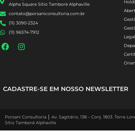
Holdi
Alpha Square Sítio Tamboré Alphaville
Aber
contato@porsaniconsultoria.com.br
Gestã
(11) 3090-2324
Gest
(11) 96574-7912
Lega
Depa
Certi
Orien
CADASTRE-SE EM NOSSO NEWSLETTER
Porsani Consultoria │ Av. Sagitário, 138 – Conj. 1803. Torre L
Sítio Tamboré Alphaville