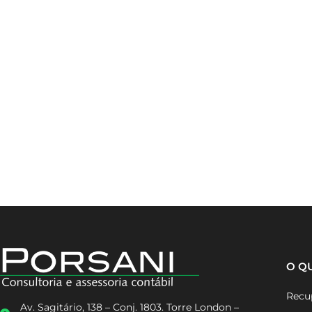
O Q
Recup
Av. Sagitário, 138 – Conj. 1803. Torre London –