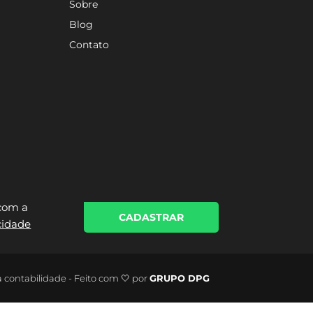
Sobre
Blog
Contato
 com a
CADASTRAR
acidade
a contabilidade - Feito com 🤍 por
GRUPO DPG