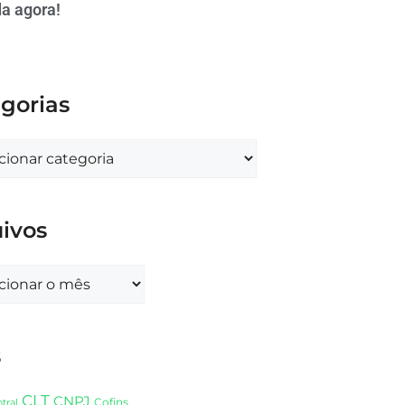
a agora!
gorias
ivos
s
CLT
CNPJ
Cofins
tral