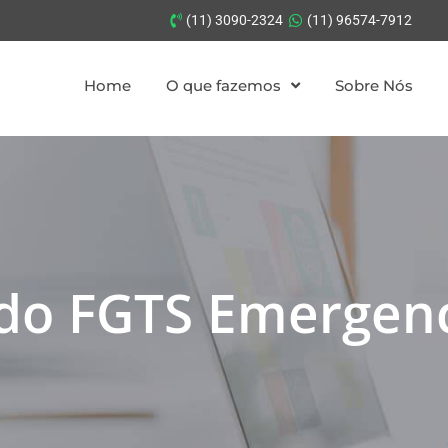
(11) 3090-2324
(11) 96574-7912
Home
O que fazemos
Sobre Nós
 do FGTS Emergenc