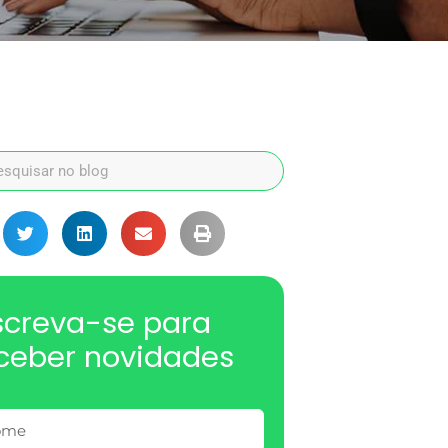
screva-se para
ceber novidades