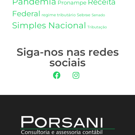
Pandemia
Receita
Pronampe
Federal
regime tributário
Sebrae
Senado
Simples Nacional
Tributação
Siga-nos nas redes
sociais