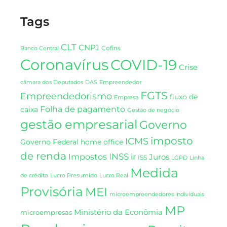
Tags
CLT
CNPJ
Cofins
Banco Central
Coronavírus
COVID-19
Crise
DAS
câmara dos Deputados
Empreendedor
FGTS
Empreendedorismo
fluxo de
Empresa
Folha de pagamento
caixa
Gestão de negócio
gestão empresarial
Governo
imposto
ICMS
Governo Federal
home office
de renda
INSS
Impostos
ir
Juros
ISS
LGPD
Linha
Medida
de crédito
Lucro Presumido
Lucro Real
Provisória
MEI
microempreendedores individuais
MP
Ministério da Econômia
microempresas