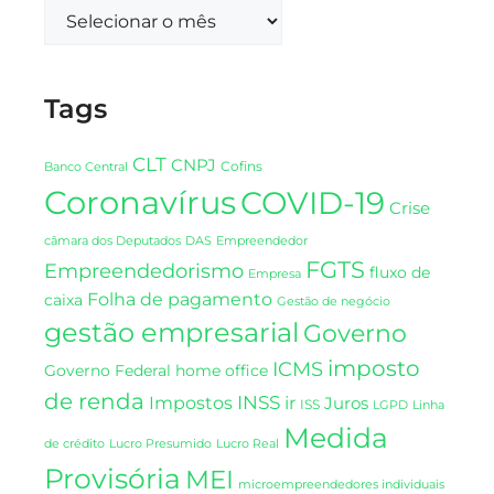
Tags
CLT
CNPJ
Cofins
Banco Central
Coronavírus
COVID-19
Crise
DAS
câmara dos Deputados
Empreendedor
FGTS
Empreendedorismo
fluxo de
Empresa
Folha de pagamento
caixa
Gestão de negócio
gestão empresarial
Governo
imposto
ICMS
Governo Federal
home office
de renda
INSS
Impostos
ir
Juros
ISS
LGPD
Linha
Medida
de crédito
Lucro Presumido
Lucro Real
Provisória
MEI
microempreendedores individuais