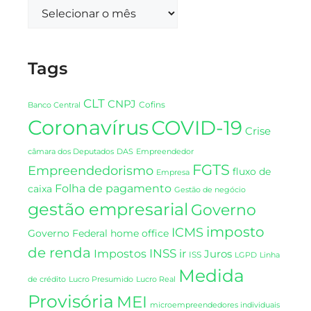
Tags
CLT
CNPJ
Cofins
Banco Central
Coronavírus
COVID-19
Crise
DAS
câmara dos Deputados
Empreendedor
FGTS
Empreendedorismo
fluxo de
Empresa
Folha de pagamento
caixa
Gestão de negócio
gestão empresarial
Governo
imposto
ICMS
Governo Federal
home office
de renda
INSS
Impostos
ir
Juros
ISS
LGPD
Linha
Medida
de crédito
Lucro Presumido
Lucro Real
Provisória
MEI
microempreendedores individuais