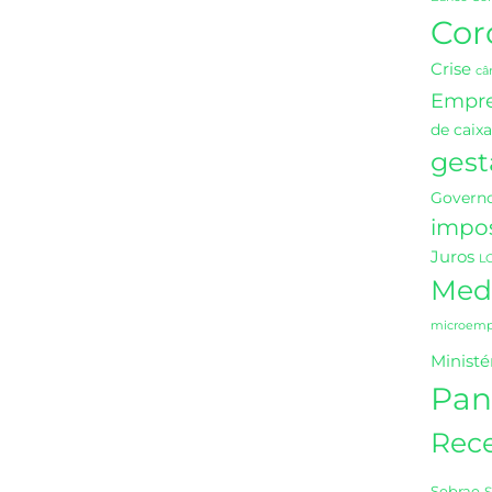
Cor
Crise
câ
Empr
de caixa
gest
Governo
impo
Juros
L
Medi
microempr
Ministé
Pan
Rece
Sebrae