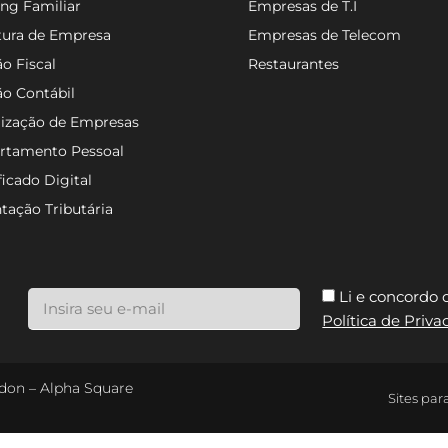
ng Familiar
Empresas de T.I
tura de Empresa
Empresas de Telecom
o Fiscal
Restaurantes
ão Contábil
lização de Empresas
rtamento Pessoal
ficado Digital
tação Tributária
Li e concordo
Política de Priv
ondon – Alpha Square
Sites par