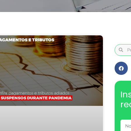
In
re