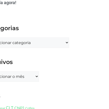
a agora!
gorias
ivos
s
CLT
CNPJ
Cofins
tral