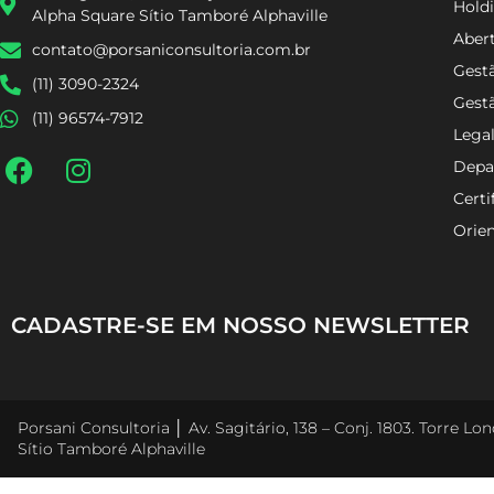
Holdi
Alpha Square Sítio Tamboré Alphaville
Aber
contato@porsaniconsultoria.com.br
Gestã
(11) 3090-2324
Gest
(11) 96574-7912
Lega
Depa
Certi
Orien
CADASTRE-SE EM NOSSO NEWSLETTER
Porsani Consultoria │ Av. Sagitário, 138 – Conj. 1803. Torre L
Sítio Tamboré Alphaville