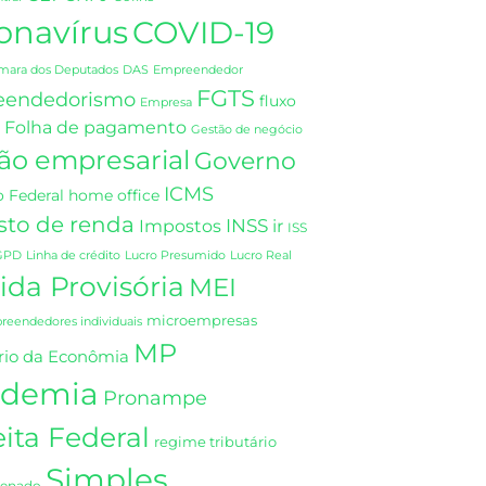
onavírus
COVID-19
DAS
mara dos Deputados
Empreendedor
FGTS
eendedorismo
fluxo
Empresa
Folha de pagamento
Gestão de negócio
ão empresarial
Governo
ICMS
 Federal
home office
sto de renda
INSS
Impostos
ir
ISS
GPD
Linha de crédito
Lucro Presumido
Lucro Real
da Provisória
MEI
microempresas
eendedores individuais
MP
rio da Econômia
demia
Pronampe
ita Federal
regime tributário
Simples