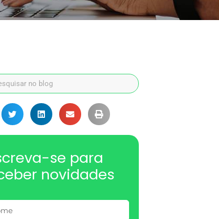
screva-se para
ceber novidades