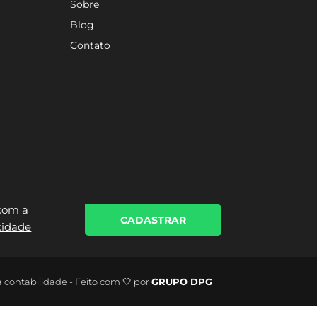
Sobre
Blog
Contato
 com a
CADASTRAR
acidade
a contabilidade - Feito com 🤍 por
GRUPO DPG