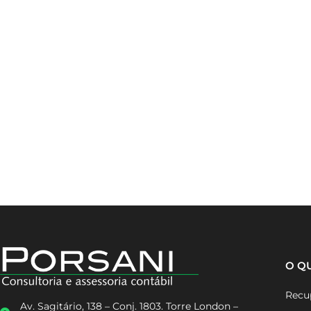
O Q
Recup
Av. Sagitário, 138 – Conj. 1803. Torre London –