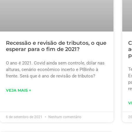
Recessão e revisão de tributos, o que
C
esperar para o fim de 2021?
a
p
O ano é 2021. Covid ainda sem controle, dólar nas
T
alturas, cenário econômico incerto e PIBinho à
E
frente. Será que é ano de revisão de tributos?
p
r
VEJA MAIS +
V
6 de setembro de 2021
Nenhum comentário
20