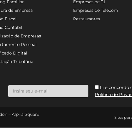
ng Familiar
Empresas de T.I
tura de Empresa
Empresas de Telecom
o Fiscal
Restaurantes
ão Contábil
lização de Empresas
rtamento Pessoal
ficado Digital
tação Tributária
Li e concordo
Política de Priv
ondon – Alpha Square
Sites par