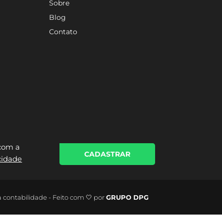
Sobre
Blog
Contato
 com a
CADASTRAR
acidade
a contabilidade - Feito com 🤍 por
GRUPO DPG