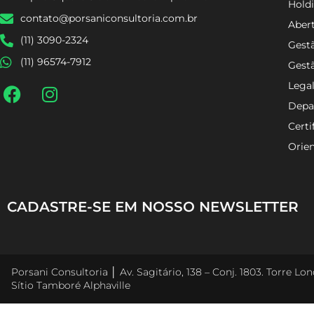
Holdi
Alpha Square Sítio Tamboré Alphaville
Aber
contato@porsaniconsultoria.com.br
Gestã
(11) 3090-2324
Gest
(11) 96574-7912
Lega
Depa
Certi
Orien
CADASTRE-SE EM NOSSO NEWSLETTER
Porsani Consultoria │ Av. Sagitário, 138 – Conj. 1803. Torre L
Sítio Tamboré Alphaville