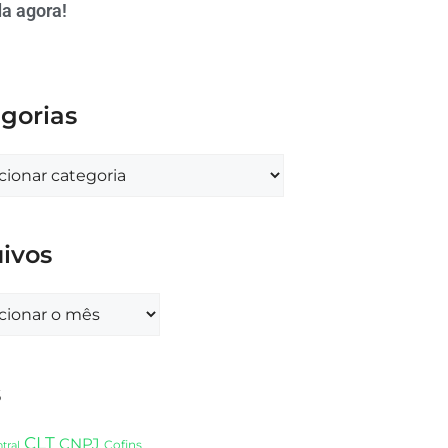
a agora!
gorias
ivos
s
CLT
CNPJ
Cofins
tral