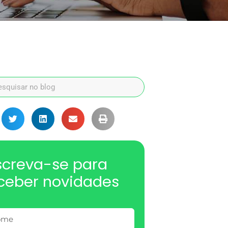
screva-se para
ceber novidades