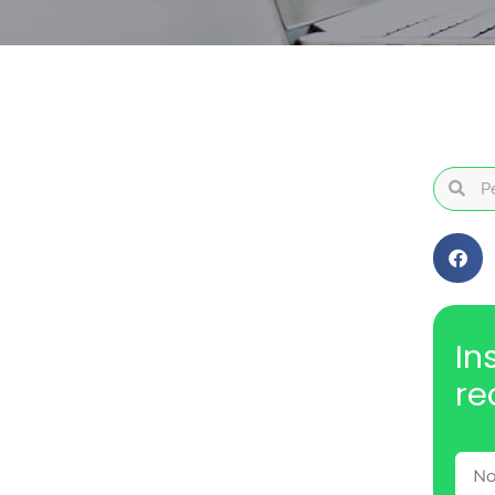
In
re