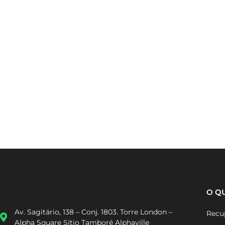
O Q
Recup
Av. Sagitário, 138 – Conj. 1803. Torre London –