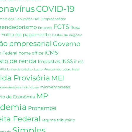
onavírus
COVID-19
DAS
mara dos Deputados
Empreendedor
FGTS
eendedorismo
fluxo
Empresa
Folha de pagamento
Gestão de negócio
ão empresarial
Governo
ICMS
 Federal
home office
sto de renda
INSS
Impostos
ir
ISS
GPD
Linha de crédito
Lucro Presumido
Lucro Real
da Provisória
MEI
microempresas
eendedores individuais
MP
rio da Econômia
demia
Pronampe
ita Federal
regime tributário
Simples