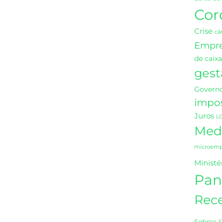
Cor
Crise
câ
Empr
de caixa
gest
Governo
impo
Juros
L
Medi
microempr
Ministé
Pan
Rece
Sebrae