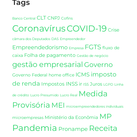
Tags
CLT
CNPJ
Cofins
Banco Central
Coronavírus
COVID-19
Crise
DAS
câmara dos Deputados
Empreendedor
FGTS
Empreendedorismo
fluxo de
Empresa
Folha de pagamento
caixa
Gestão de negócio
gestão empresarial
Governo
imposto
ICMS
Governo Federal
home office
de renda
INSS
Impostos
ir
Juros
ISS
LGPD
Linha
Medida
de crédito
Lucro Presumido
Lucro Real
Provisória
MEI
microempreendedores individuais
MP
Ministério da Econômia
microempresas
Pandemia
Receita
Pronampe