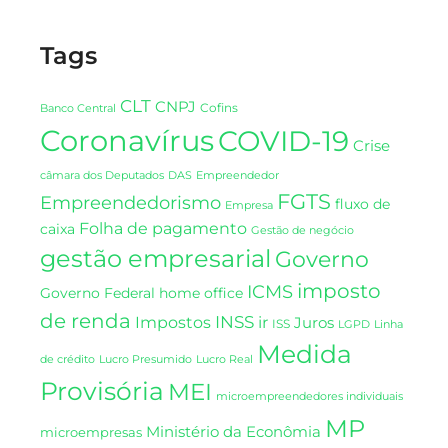
Tags
CLT
CNPJ
Cofins
Banco Central
Coronavírus
COVID-19
Crise
DAS
câmara dos Deputados
Empreendedor
FGTS
Empreendedorismo
fluxo de
Empresa
Folha de pagamento
caixa
Gestão de negócio
gestão empresarial
Governo
imposto
ICMS
Governo Federal
home office
de renda
INSS
Impostos
ir
Juros
ISS
LGPD
Linha
Medida
de crédito
Lucro Presumido
Lucro Real
Provisória
MEI
microempreendedores individuais
MP
Ministério da Econômia
microempresas