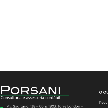
O Q
Recup
Av. Sagitário, 138 – Conj. 1803. Torre London –