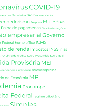
onavírus
COVID-19
DAS
mara dos Deputados
Empreendedor
FGTS
eendedorismo
fluxo
Empresa
Folha de pagamento
Gestão de negócio
ão empresarial
Governo
ICMS
 Federal
home office
sto de renda
INSS
Impostos
ir
ISS
GPD
Linha de crédito
Lucro Presumido
Lucro Real
da Provisória
MEI
microempresas
eendedores individuais
MP
rio da Econômia
demia
Pronampe
ita Federal
regime tributário
Simples