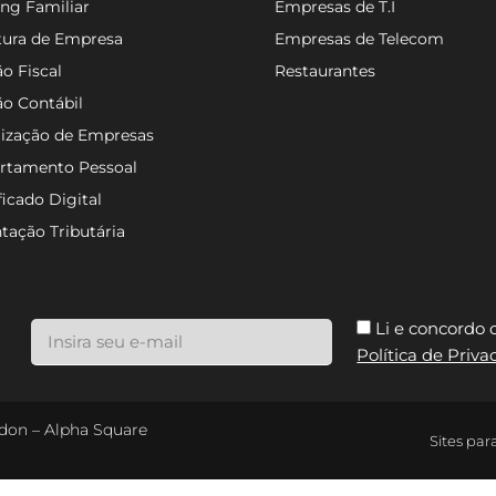
ng Familiar
Empresas de T.I
tura de Empresa
Empresas de Telecom
o Fiscal
Restaurantes
ão Contábil
lização de Empresas
rtamento Pessoal
ficado Digital
tação Tributária
Li e concordo
Política de Priv
ondon – Alpha Square
Sites par