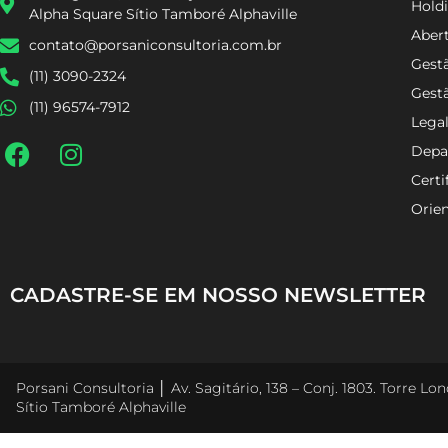
Holdi
Alpha Square Sítio Tamboré Alphaville
Aber
contato@porsaniconsultoria.com.br
Gestã
(11) 3090-2324
Gest
(11) 96574-7912
Lega
Depa
Certi
Orien
CADASTRE-SE EM NOSSO NEWSLETTER
Porsani Consultoria │ Av. Sagitário, 138 – Conj. 1803. Torre L
Sítio Tamboré Alphaville