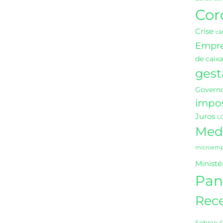
Cor
Crise
câ
Empr
de caixa
gest
Governo
impo
Juros
L
Medi
microempr
Ministé
Pan
Rece
Sebrae