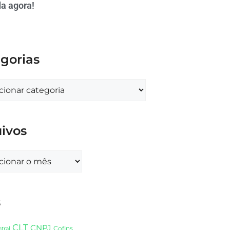
a agora!
gorias
ivos
s
CLT
CNPJ
Cofins
tral