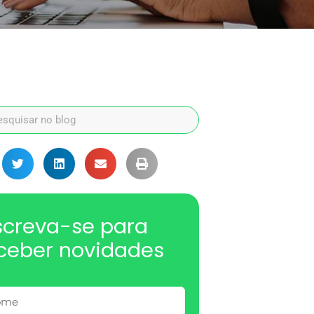
screva-se para
ceber novidades