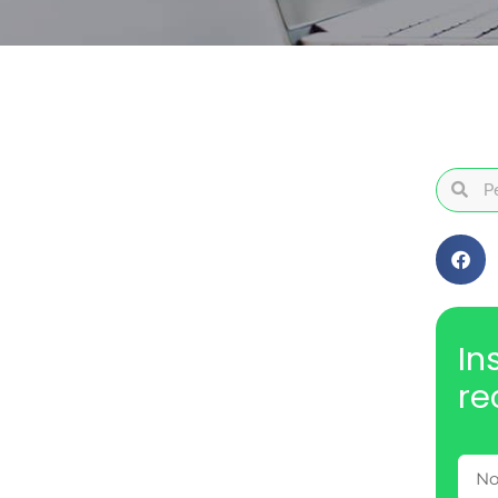
In
re