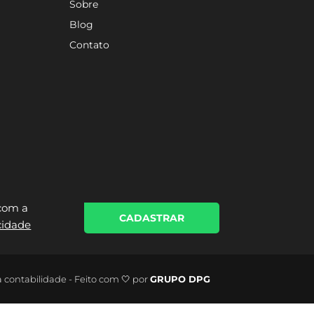
Sobre
Blog
Contato
 com a
CADASTRAR
acidade
a contabilidade - Feito com 🤍 por
GRUPO DPG