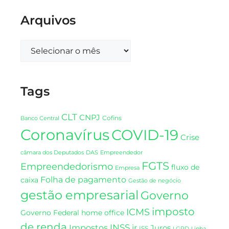
Arquivos
Tags
CLT
CNPJ
Cofins
Banco Central
Coronavírus
COVID-19
Crise
DAS
câmara dos Deputados
Empreendedor
FGTS
Empreendedorismo
fluxo de
Empresa
Folha de pagamento
caixa
Gestão de negócio
gestão empresarial
Governo
imposto
ICMS
Governo Federal
home office
de renda
INSS
Impostos
ir
Juros
ISS
LGPD
Linha