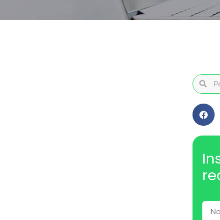
In
re