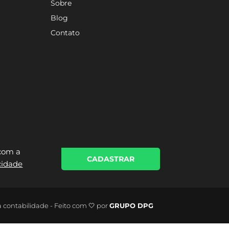
Sobre
Blog
Contato
 com a
CADASTRAR
acidade
a contabilidade - Feito com 🤍 por
GRUPO DPG