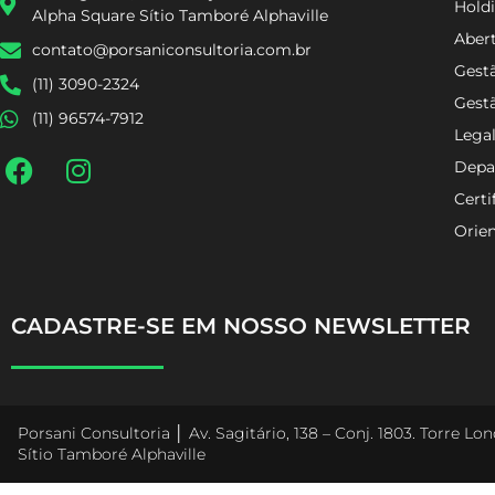
Holdi
Alpha Square Sítio Tamboré Alphaville
Aber
contato@porsaniconsultoria.com.br
Gestã
(11) 3090-2324
Gest
(11) 96574-7912
Lega
Depa
Certi
Orien
CADASTRE-SE EM NOSSO NEWSLETTER
Porsani Consultoria │ Av. Sagitário, 138 – Conj. 1803. Torre L
Sítio Tamboré Alphaville