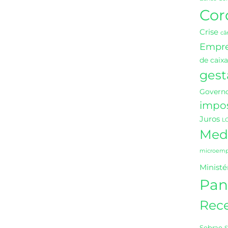
Cor
Crise
câ
Empr
de caixa
gest
Governo
impo
Juros
L
Medi
microempr
Ministé
Pan
Rece
Sebrae