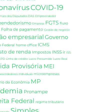
onavírus
COVID-19
DAS
mara dos Deputados
Empreendedor
FGTS
eendedorismo
fluxo
Empresa
Folha de pagamento
Gestão de negócio
ão empresarial
Governo
ICMS
 Federal
home office
sto de renda
INSS
Impostos
ir
ISS
GPD
Linha de crédito
Lucro Presumido
Lucro Real
da Provisória
MEI
microempresas
eendedores individuais
MP
rio da Econômia
demia
Pronampe
ita Federal
regime tributário
Simples