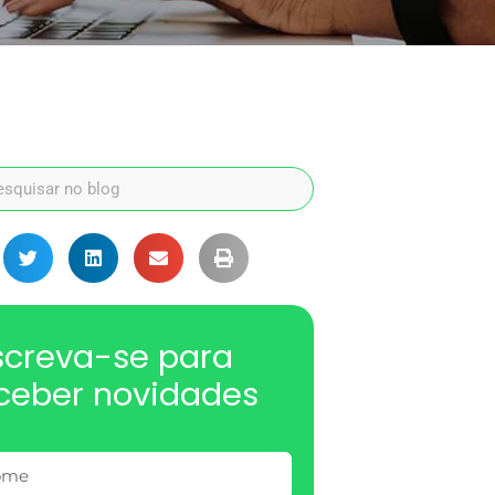
screva-se para
ceber novidades