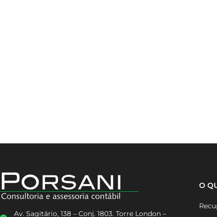
O Q
Recup
Av. Sagitário, 138 – Conj. 1803. Torre London –