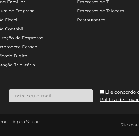
ng Familiar
Empresas de T.I
tura de Empresa
Empresas de Telecom
o Fiscal
Restaurantes
ão Contábil
lização de Empresas
rtamento Pessoal
ficado Digital
tação Tributária
Li e concordo
Política de Priv
ondon – Alpha Square
Sites par