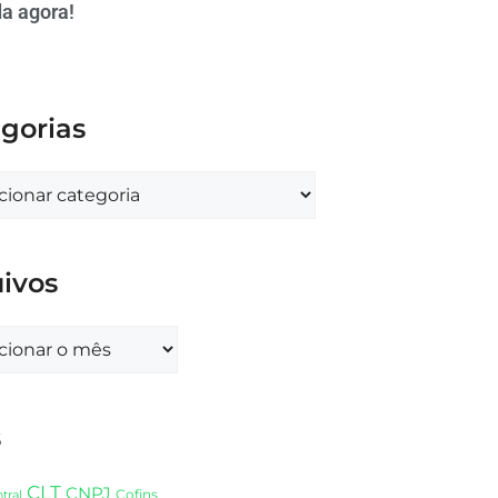
a agora!
gorias
ivos
s
CLT
CNPJ
Cofins
tral