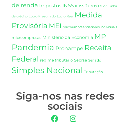
de renda
INSS
Impostos
ir
Juros
ISS
LGPD
Linha
Medida
de crédito
Lucro Presumido
Lucro Real
Provisória
MEI
microempreendedores individuais
MP
Ministério da Econômia
microempresas
Pandemia
Receita
Pronampe
Federal
regime tributário
Sebrae
Senado
Simples Nacional
Tributação
Siga-nos nas redes
sociais