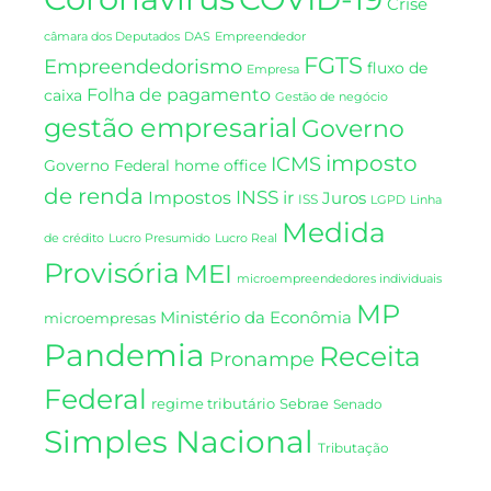
Crise
DAS
câmara dos Deputados
Empreendedor
FGTS
Empreendedorismo
fluxo de
Empresa
Folha de pagamento
caixa
Gestão de negócio
gestão empresarial
Governo
imposto
ICMS
Governo Federal
home office
de renda
INSS
Impostos
ir
Juros
ISS
LGPD
Linha
Medida
de crédito
Lucro Presumido
Lucro Real
Provisória
MEI
microempreendedores individuais
MP
Ministério da Econômia
microempresas
Pandemia
Receita
Pronampe
Federal
regime tributário
Sebrae
Senado
Simples Nacional
Tributação