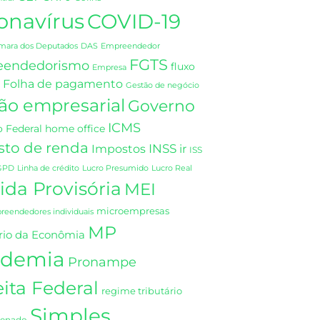
onavírus
COVID-19
DAS
mara dos Deputados
Empreendedor
FGTS
eendedorismo
fluxo
Empresa
Folha de pagamento
Gestão de negócio
ão empresarial
Governo
ICMS
 Federal
home office
sto de renda
INSS
Impostos
ir
ISS
GPD
Linha de crédito
Lucro Presumido
Lucro Real
da Provisória
MEI
microempresas
eendedores individuais
MP
rio da Econômia
demia
Pronampe
ita Federal
regime tributário
Simples