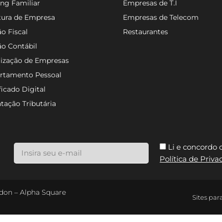
ng Familiar
Empresas de T.I
tura de Empresa
Empresas de Telecom
o Fiscal
Restaurantes
ão Contábil
lização de Empresas
rtamento Pessoal
ficado Digital
tação Tributária
Li e concordo
Política de Priv
ondon – Alpha Square
Sites par