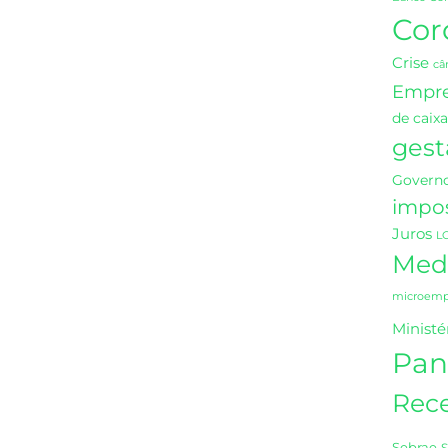
Cor
Crise
câ
Empr
de caixa
gest
Governo
impo
Juros
L
Medi
microempr
Ministé
Pan
Rece
Sebrae