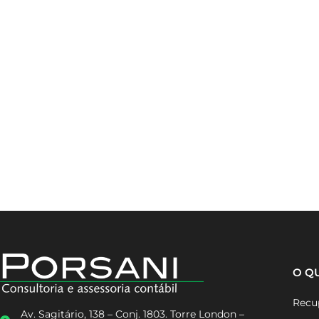
O Q
Recup
Av. Sagitário, 138 – Conj. 1803. Torre London –