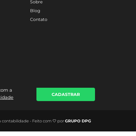
Sobre
Blog
Contato
 com a
CADASTRAR
acidade
a contabilidade - Feito com 🤍 por
GRUPO DPG