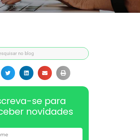
screva-se para
ceber novidades