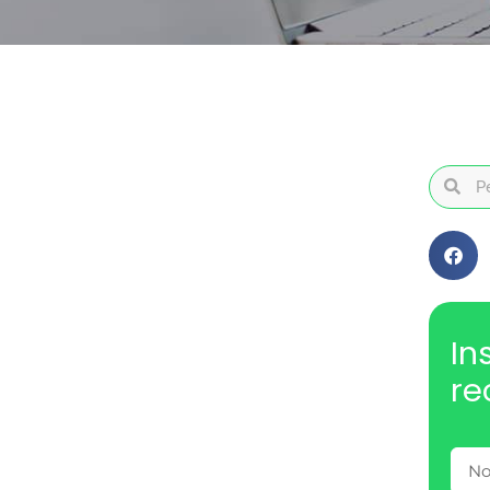
In
re