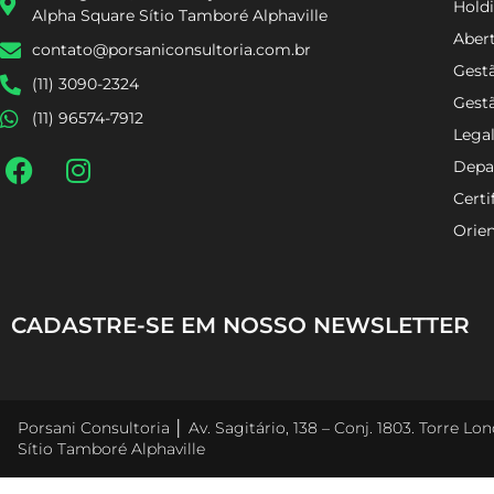
Holdi
Alpha Square Sítio Tamboré Alphaville
Aber
contato@porsaniconsultoria.com.br
Gestã
(11) 3090-2324
Gest
(11) 96574-7912
Lega
Depa
Certi
Orien
CADASTRE-SE EM NOSSO NEWSLETTER
Porsani Consultoria │ Av. Sagitário, 138 – Conj. 1803. Torre L
Sítio Tamboré Alphaville