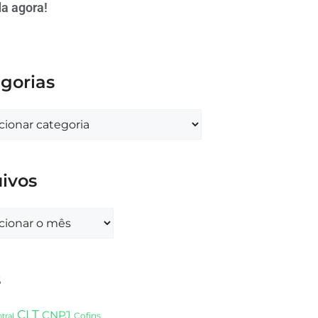
a agora!
gorias
ivos
s
CLT
CNPJ
Cofins
tral